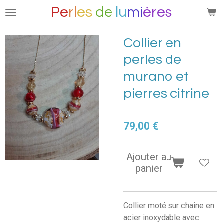
Pe
rl
es
de
lu
mi
ères
Passer
au
contenu
Collier en
principal
perles de
murano et
pierres citrine
79,00 €
Ajouter au
panier
Collier moté sur chaine en
acier inoxydable avec