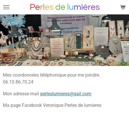
Pe
rl
es
de
lu
mi
ères
Passer
au
contenu
principal
Mes coordonnées téléphonique pour me joindre.
06.10.86.70.24
Mon adresse mail
perleslumieres@gail.com
Ma page Facebook Veronique Perles de lumieres